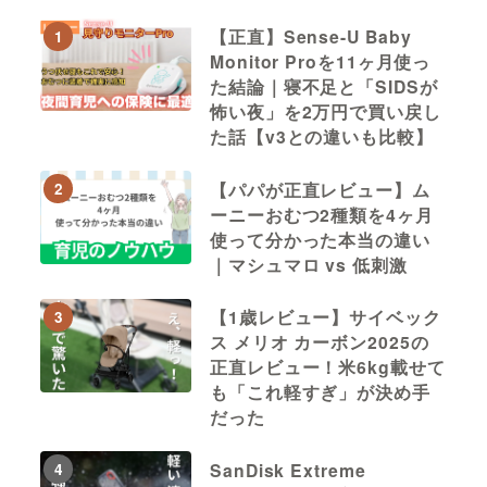
【正直】Sense-U Baby
1
Monitor Proを11ヶ月使っ
た結論｜寝不足と「SIDSが
怖い夜」を2万円で買い戻し
た話【v3との違いも比較】
【パパが正直レビュー】ム
2
ーニーおむつ2種類を4ヶ月
使って分かった本当の違い
｜マシュマロ vs 低刺激
【1歳レビュー】サイベック
3
ス メリオ カーボン2025の
正直レビュー！米6kg載せて
も「これ軽すぎ」が決め手
だった
SanDisk Extreme
4