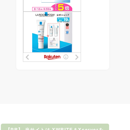
【PR】 当サイトは XWRITE＆Xserverを