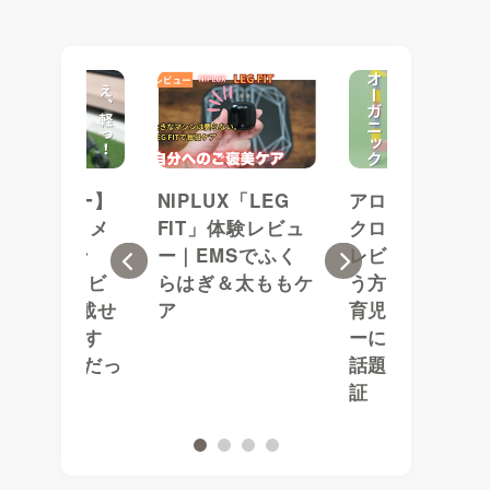
1歳レビュー】
NIPLUX「LEG
アロベビー ミ
イベックス メ
FIT」体験レビュ
クローション購
オ カーボン
ー｜EMSでふく
レビュー｜安く
Previous
Next
25の正直レビ
らはぎ＆太ももケ
う方法は？初め
！米6kg載せ
ア
育児×敏感肌ベ
も「これ軽す
ーに！インスタ
」が決め手だっ
話題の保湿力を
証
1
2
3
4