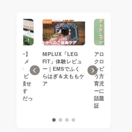
1歳レビュー】
NIPLUX「LEG
アロベビー ミ
イベックス メ
FIT」体験レビュ
クローション購
オ カーボン
ー｜EMSでふく
レビュー｜安く
Previous
Next
25の正直レビ
らはぎ＆太ももケ
う方法は？初め
！米6kg載せ
ア
育児×敏感肌ベ
も「これ軽す
ーに！インスタ
」が決め手だっ
話題の保湿力を
証
1
2
3
4