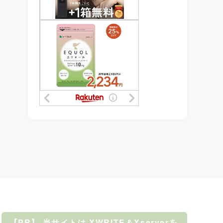
【PR】 当サイトは XWRITE＆Xserverを