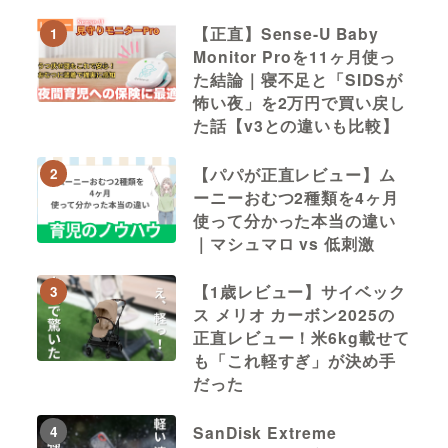
【正直】Sense-U Baby
1
Monitor Proを11ヶ月使っ
た結論｜寝不足と「SIDSが
怖い夜」を2万円で買い戻し
た話【v3との違いも比較】
【パパが正直レビュー】ム
2
ーニーおむつ2種類を4ヶ月
使って分かった本当の違い
｜マシュマロ vs 低刺激
【1歳レビュー】サイベック
3
ス メリオ カーボン2025の
正直レビュー！米6kg載せて
も「これ軽すぎ」が決め手
だった
SanDisk Extreme
4