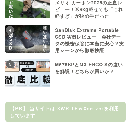
メリオ カーボン2025の正直レ
ビュー！米6kg載せても「これ
軽すぎ」が決め手だった
SanDisk Extreme Portable
4
SSD 実機レビュー｜会社デー
タの機密保管に本当に安心？実
用シーンから徹底検証
M575SPとMX ERGO Sの違い
5
を解説！どちらが買いか？
【PR】 当サイトは XWRITE＆Xserverを利用
しています