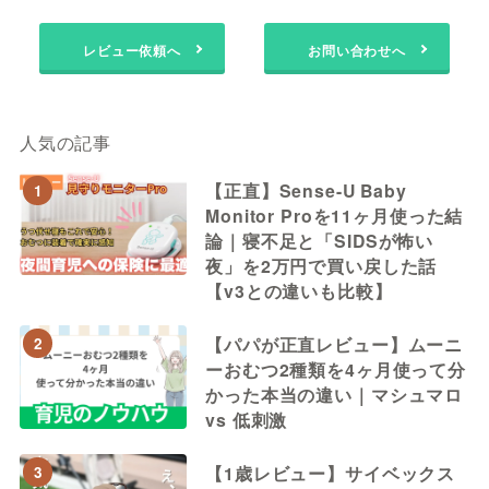
レビュー依頼
へ
お問い合わせ
へ
人気の記事
【正直】Sense-U Baby
1
Monitor Proを11ヶ月使った結
論｜寝不足と「SIDSが怖い
夜」を2万円で買い戻した話
【v3との違いも比較】
【パパが正直レビュー】ムーニ
2
ーおむつ2種類を4ヶ月使って分
かった本当の違い｜マシュマロ
vs 低刺激
【1歳レビュー】サイベックス
3