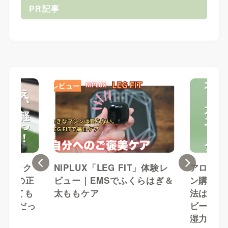
PR記事
Previous
Next
イベック
NIPLUX「LEG FIT」体験レ
アロベビ
025の正
ビュー｜EMSでふくらはぎ＆
ン購入レ
g載せても
太ももケア
法は？初
め手だっ
ビーに！
湿力を検