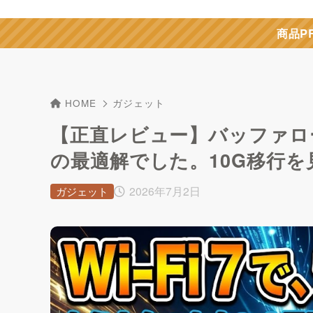
商品P
HOME
ガジェット
【正直レビュー】バッファローW
の最適解でした。10G移行
2026年7月2日
ガジェット