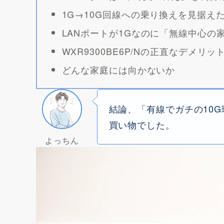
1G→10G回線への乗り換えを見据え
LANポートが1Gなのに「無線中心の
WXR9300BE6P/Nの正直なデメ
どんな家庭には向かないか
結論、「有線でガチの10
買い物でした。
よっちん