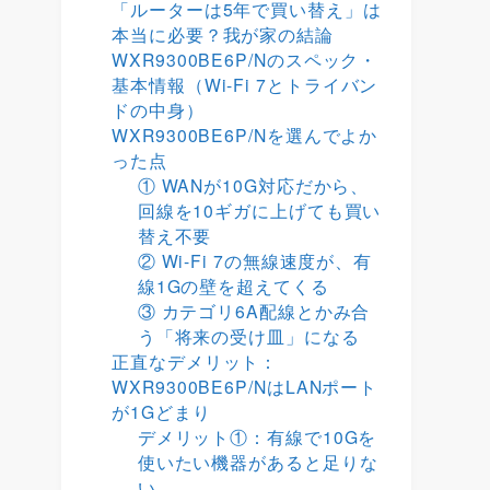
「ルーターは5年で買い替え」は
本当に必要？我が家の結論
WXR9300BE6P/Nのスペック・
基本情報（Wi-Fi 7とトライバン
ドの中身）
WXR9300BE6P/Nを選んでよか
った点
① WANが10G対応だから、
回線を10ギガに上げても買い
替え不要
② Wi-Fi 7の無線速度が、有
線1Gの壁を超えてくる
③ カテゴリ6A配線とかみ合
う「将来の受け皿」になる
正直なデメリット：
WXR9300BE6P/NはLANポート
が1Gどまり
デメリット①：有線で10Gを
使いたい機器があると足りな
い