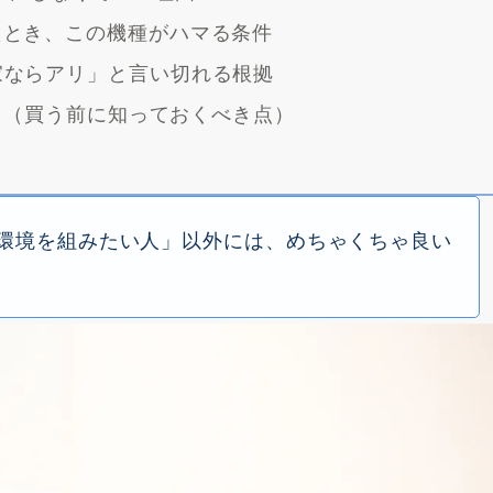
たとき、この機種がハマる条件
家ならアリ」と言い切れる根拠
リット（買う前に知っておくべき点）
【2025年最新】
【
知育おもちゃグッ
サ
G環境を組みたい人」以外には、めちゃくちゃ良い
ズ サブスクおす
リ
すめ5選！もう迷
20
わない、子育て家
ュー
庭の新定番
て
ぎ
た