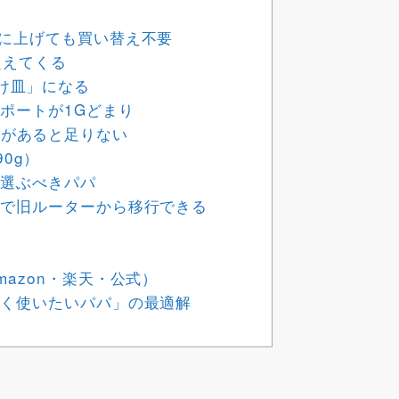
ギガに上げても買い替え不要
を超えてくる
け皿」になる
ANポートが1Gどまり
器があると足りない
0g）
種を選ぶべきパパ
し」で旧ルーターから移行できる
Amazon・楽天・公式）
で長く使いたいパパ」の最適解