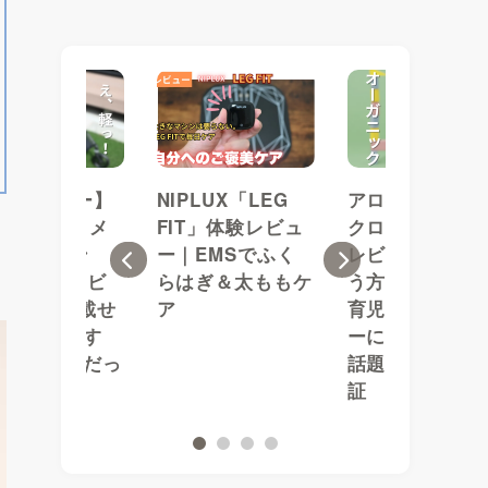
1歳レビュー】
NIPLUX「LEG
アロベビー ミ
イベックス メ
FIT」体験レビュ
クローション購
オ カーボン
ー｜EMSでふく
レビュー｜安く
Previous
Next
25の正直レビ
らはぎ＆太ももケ
う方法は？初め
！米6kg載せ
ア
育児×敏感肌ベ
も「これ軽す
ーに！インスタ
」が決め手だっ
話題の保湿力を
証
1
2
3
4