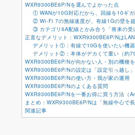
WXR9300BE6P/Nを選んでよかった点
① WANが10G対応だから、回線を10
② Wi-Fi 7の無線速度が、有線1Gの壁
③ カテゴリ6A配線とかみ合う「将来の受
正直なデメリット：WXR9300BE6P/NはL
デメリット①：有線で10Gを使いたい機
デメリット②：本体がデカくて重い（約79
WXR9300BE6P/Nが向かない人・別の機
WXR9300BE6P/Nの設定は「設定引っ越
WXR9300BE6P/Nの使い方・我が家の運用
WXR9300BE6P/Nのよくある質問
WXR9300BE6P/Nを一番お得に買う方法（
まとめ：WXR9300BE6P/Nは「無線中心
関連記事